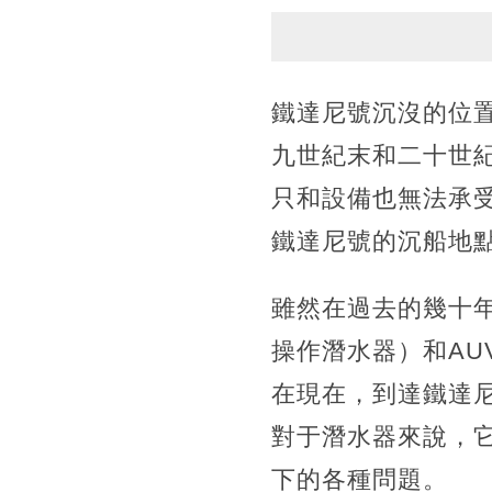
鐵達尼號沉沒的位置
九世紀末和二十世
只和設備也無法承
鐵達尼號的沉船地
雖然在過去的幾十
操作潛水器）和A
在現在，到達鐵達尼
對于潛水器來說，
下的各種問題。