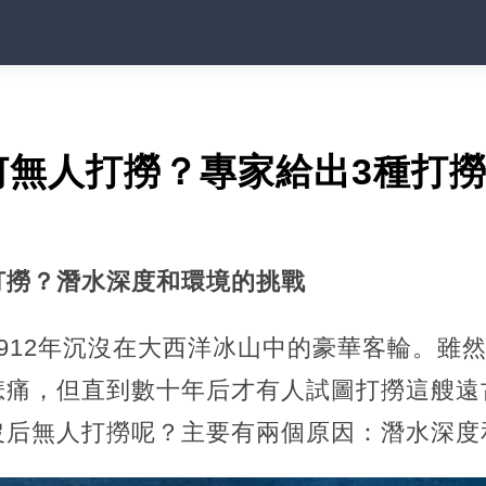
何無人打撈？專家給出3種打
打撈？潛水深度和環境的挑戰
912年沉沒在大西洋冰山中的豪華客輪。雖
悲痛，但直到數十年后才有人試圖打撈這艘遠
沒后無人打撈呢？主要有兩個原因：潛水深度