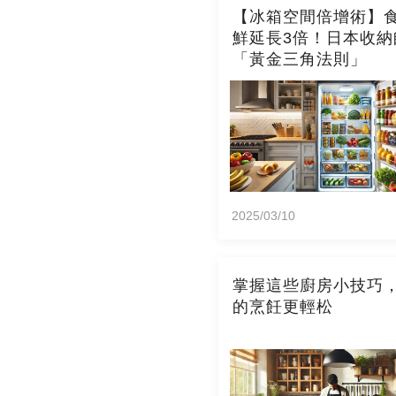
【冰箱空間倍增術】
鮮延長3倍！日本收納
「黃金三角法則」
2025/03/10
掌握這些廚房小技巧
的烹飪更輕松