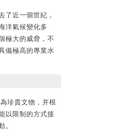
去了近一個世紀，
海洋氣候變化多
個極大的威脅，不
具備極高的專業水
列為珍貴文物，并根
能以限制的方式接
動。